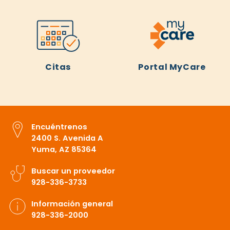
Citas
Portal MyCare
Encuéntrenos
2400 S. Avenida A
Yuma, AZ 85364
Buscar un proveedor
928-336-3733
Información general
928-336-2000