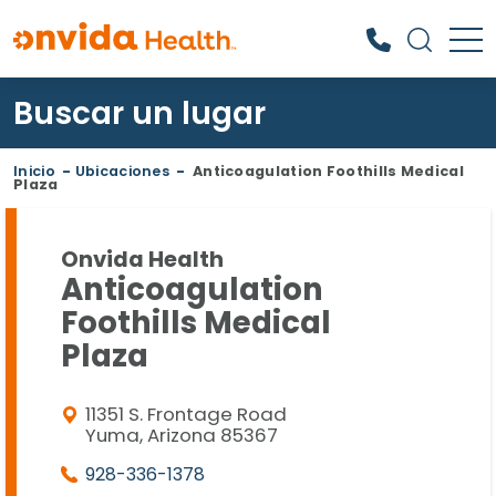
Buscar un lugar
¿Qué podemos ayudarle a
encontrar?
Inicio
-
Ubicaciones
-
Anticoagulation Foothills Medical
Plaza
Onvida Health
Anticoagulation
Foothills Medical
Plaza
11351 S. Frontage Road
Yuma, Arizona 85367
928-336-1378