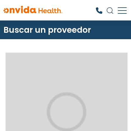
Buscar un proveedor
¿Qué podemos ayudarle a
encontrar?