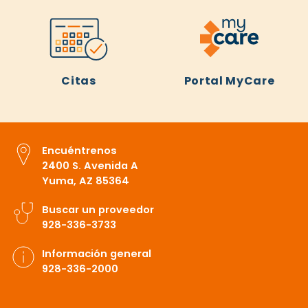
Citas
Portal MyCare
Encuéntrenos
2400 S. Avenida A
Yuma, AZ 85364
Buscar un proveedor
928-336-3733
Información general
928-336-2000