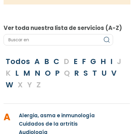
Ver toda nuestra lista de servicios (A-Z)
Todos
A
B
C
D
E
F
G
H
I
J
K
L
M
N
O
P
Q
R
S
T
U
V
W
X
Y
Z
A
Alergia, asma e inmunología
Cuidados de la artritis
Audiología