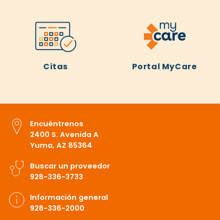
Citas
Portal MyCare
Encuéntrenos
2400 S. Avenida A
Yuma, AZ 85364
Buscar un proveedor
928-336-3733
Información general
928-336-2000