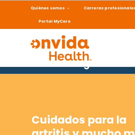
Quiénes somos
Carreras profesionale
Portal MyCare
Reumatología
¿Qué podemos ay
Cuidados para la
artritis y mucho m