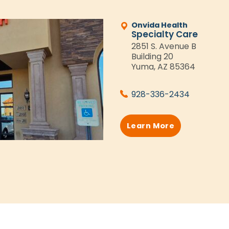
Onvida Health
Specialty Care
2851 S. Avenue B
Building 20
Yuma, AZ 85364
928-336-2434
Learn More