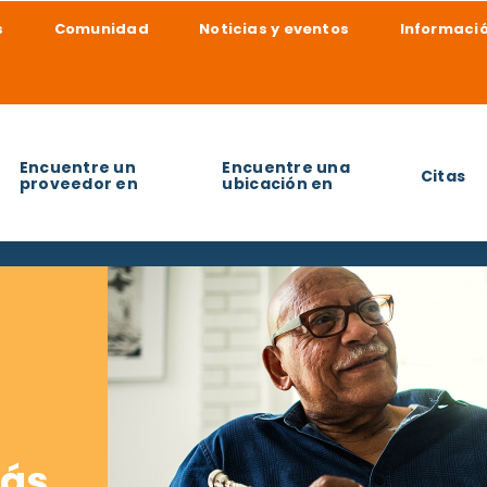
s
Comunidad
Noticias y eventos
Informació
Encuentre un
Encuentre una
Citas
proveedor en
ubicación en
udarle a encontrar?
ás.