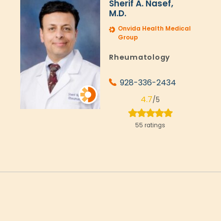
Sherif A. Nasef,
M.D.
l
Onvida Health Medical
Group
Rheumatology
928-336-2434
4.7
/5
55 ratings