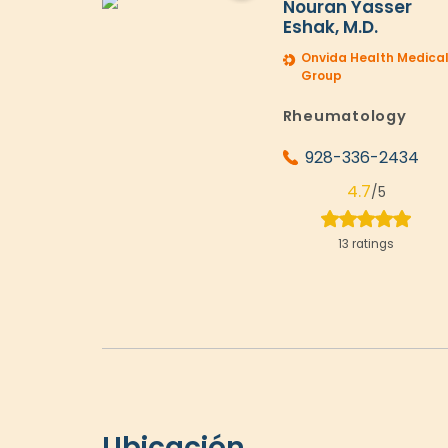
Nouran Yasser
Eshak, M.D.
Onvida Health Medica
Group
Rheumatology
928-336-2434
4.7
/5
13 ratings
Ubicación