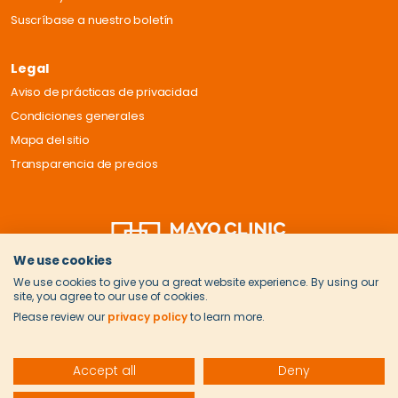
Suscríbase a nuestro boletín
Legal
Aviso de prácticas de privacidad
Condiciones generales
Mapa del sitio
Transparencia de precios
We use cookies
We use cookies to give you a great website experience. By using our
site, you agree to our use of cookies.
Please review our
privacy policy
to learn more.
Accept all
Deny
© 2026 Onvida Health. Todos los derechos reservados.