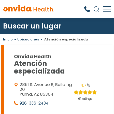
Buscar un lugar
¿Qué podemos ayudarle a
encontrar?
Inicio
-
Ubicaciones
-
Atención especializada
Onvida Health
Atención
especializada
2851 S. Avenue B, Building
4.7
/5
20
Yuma, AZ 85364
61 ratings
928-336-2434