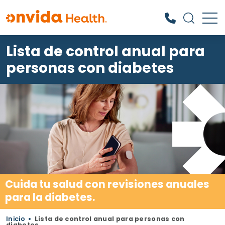
Lista de control anual para
¿Qué podemos ayudarle a
encontrar?
personas con diabetes
Cuida tu salud con revisiones anuales
para la diabetes.
Inicio
•
Lista de control anual para personas con
diabetes