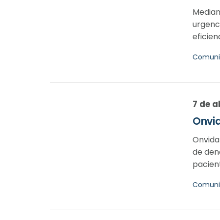
Median
urgenc
eficien
Comuni
7 de a
Onvid
Onvida 
de dene
pacient
Comuni