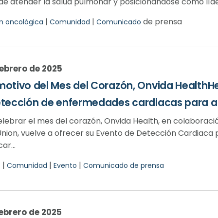
de atender la salud pulmonar y posicionándose como líder
|
|
de prensa
n oncológica
Comunidad
Comunicado
febrero de 2025
otivo del Mes del Corazón, Onvida HealthHe
etección de enfermedades cardiacas para 
lebrar el mes del corazón, Onvida Health, en colaboració
nion, vuelve a ofrecer su Evento de Detección Cardiaca
car...
|
|
|
o
Comunidad
Evento
Comunicado de prensa
febrero de 2025