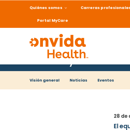
Quiénes somos
Carreras profesionale
Portal MyCare
Noticias y eventos
¿Qué podemos ay
Visión general
Noticias
Eventos
28 de 
El eq