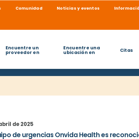
s
Comunidad
Noticias y eventos
Informació
Encuentre un
Encuentre una
Citas
proveedor en
ubicación en
udarle a encontrar?
abril de 2025
uipo de urgencias Onvida Health es reconoci