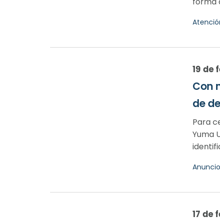
forma 
Atenció
19 de 
Con m
de d
Para ce
Yuma U
identifi
Anunci
17 de 