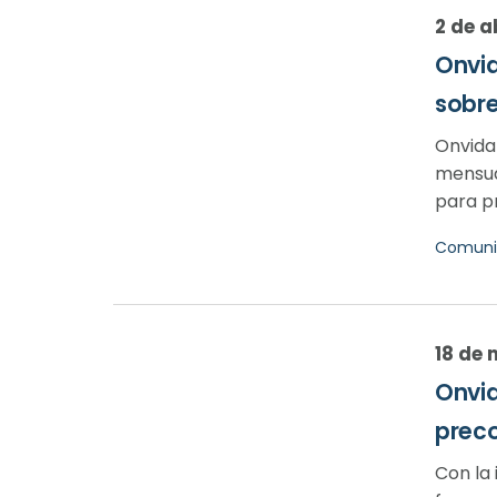
2 de a
Onvid
sobre
Onvida
mensual
para pr
Comuni
18 de 
Onvid
preco
Con la