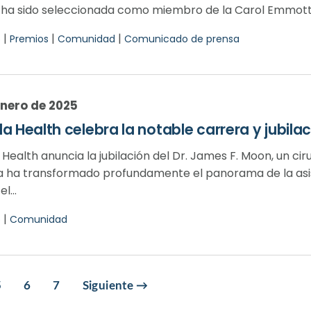
 ha sido seleccionada como miembro de la Carol Emmott Fe
|
|
|
o
Premios
Comunidad
Comunicado de prensa
enero de 2025
a Health celebra la notable carrera y jubila
Health anuncia la jubilación del Dr. James F. Moon, un c
a ha transformado profundamente el panorama de la asist
l...
|
o
Comunidad
5
6
7
Siguiente →