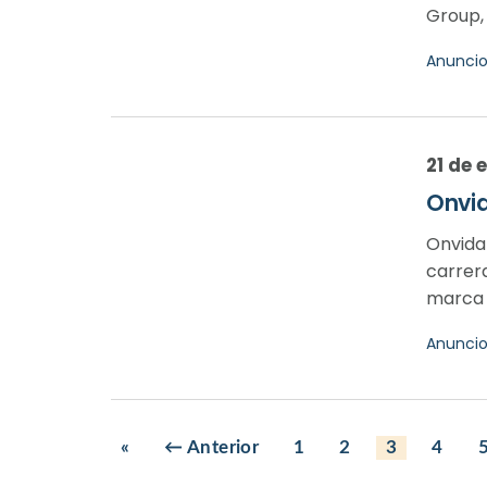
Group,
Anunci
21 de 
Onvid
Onvida 
carrer
marca e
Anunci
«
← Anterior
1
2
3
4