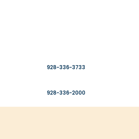
Encuéntrenos
2400 S. Avenue A.
Yuma, AZ 85364
Buscar un proveedor
928-336-3733
Información general
928-336-2000