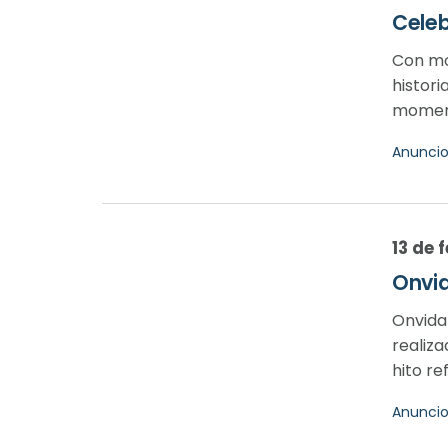
Celeb
Con mo
histori
momento
Anunci
13 de 
Onvid
Onvida
realiza
hito re
Anunci