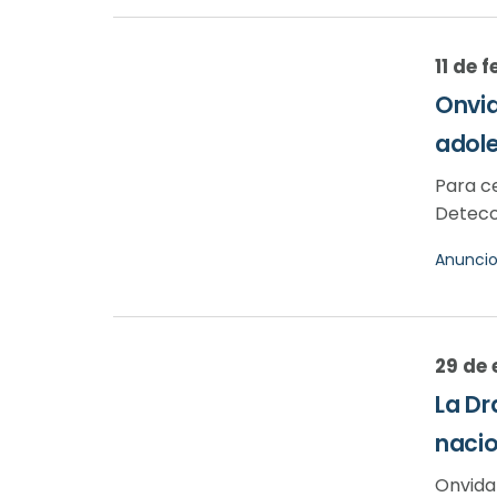
11 de 
Onvid
adole
Para c
Detecci
Anunci
29 de 
La Dr
nacio
Onvida 