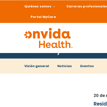
Quiénes somos
Carreras profesionale
Portal MyCare
Noticias y eventos
¿Qué podemos ay
Visión general
Noticias
Eventos
20 de
Resid