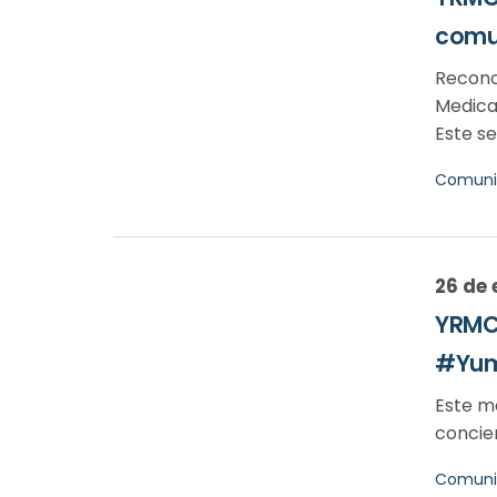
comu
Recono
Medical
Este ser
Comuni
26 de 
YRMC 
#Yum
Este m
concien
Comuni