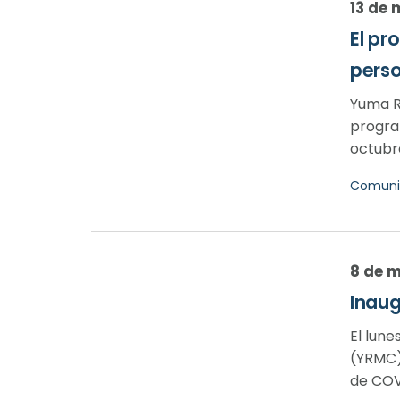
13 de 
El pr
perso
Yuma R
progra
octubre
Comuni
8 de 
Inau
El lun
(YRMC)
de COVI