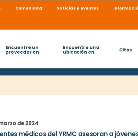
s
Comunidad
Noticias y eventos
Informació
Encuentre un
Encuentre una
Citas
proveedor en
ubicación en
udarle a encontrar?
 marzo de 2024
entes médicos del YRMC asesoran a jóvenes