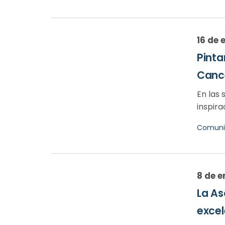
16 de 
Pinta
Canc
En las 
inspira
Comuni
8 de e
La As
excel