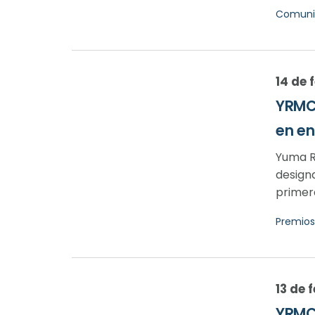
Comuni
14 de 
YRMC 
en en
Yuma R
design
primera
Premios
13 de 
YRMC 