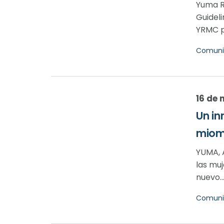
Yuma R
Guidel
YRMC po
Comuni
16 de 
Un in
miom
YUMA, 
las mu
nuevo..
Comuni