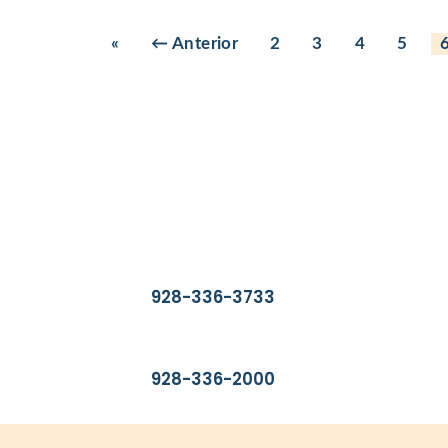
«
← Anterior
2
3
4
5
Encuéntrenos
2400 S. Avenue A.
Yuma, AZ 85364
Buscar un proveedor
928-336-3733
Información general
928-336-2000