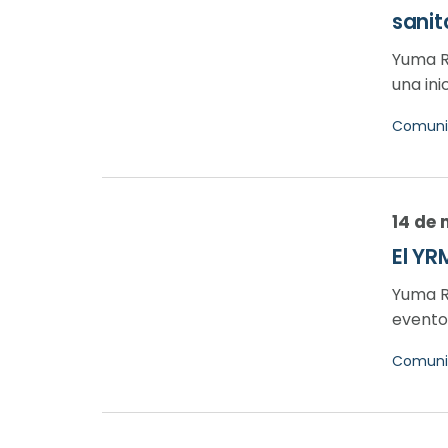
sanit
Yuma R
una ini
Comuni
14 de
El YR
Yuma R
evento
Comuni