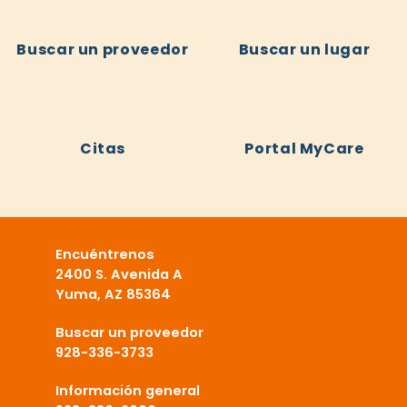
Buscar un proveedor
Buscar un lugar
Citas
Portal MyCare
Encuéntrenos
2400 S. Avenida A
Yuma, AZ 85364
Buscar un proveedor
928-336-3733
Información general