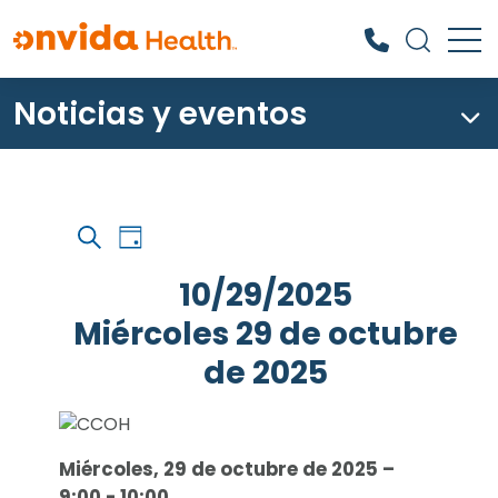
Noticias y eventos
¿Qué podemos ayudarle a
encontrar?
Navegación
Eventos
Eventos
Día
por
Buscar
Búsqueda
del
las
en
10/29/2025
vistas
y
miércoles
de
Miércoles 29 de octubre
vistas
los
29
eventos
Navegación
de 2025
de
Seleccione
octubre
la
de
fecha.
Miércoles, 29 de octubre de 2025 –
9:00
-
10:00