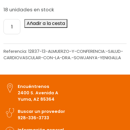
18 unidades en stock
Almuerzo
Añadir a la cesta
formativo:
La
salud
cardíaca
Referencia:
12837-13-ALMUERZO-Y-CONFERENCIA:-SALUD-
con
CARDIOVASCULAR-CON-LA-DRA.-SOWJANYA-YENIGALLA
la
Dra.
Sowjanya
Yenigalla
Encuéntrenos
cantidad
2400 S. Avenida A
Yuma, AZ 85364
Buscar un proveedor
928-336-3733