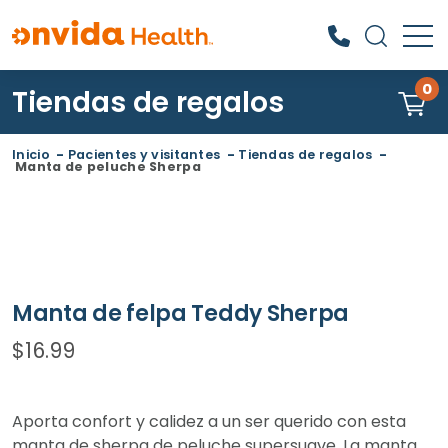
0
Tiendas de regalos
¿Qué podemos ayudarle a
encontrar?
Inicio
-
Pacientes y visitantes
-
Tiendas de regalos
-
Manta de peluche Sherpa
Manta de felpa Teddy Sherpa
$
16.99
Aporta confort y calidez a un ser querido con esta
manta de sherpa de peluche supersuave. La manta