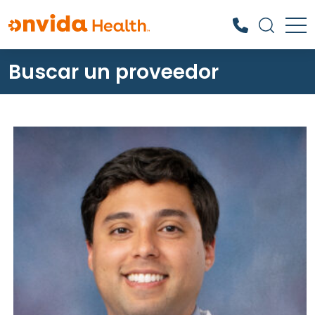
Buscar un proveedor
¿Qué podemos ayudarle a
encontrar?