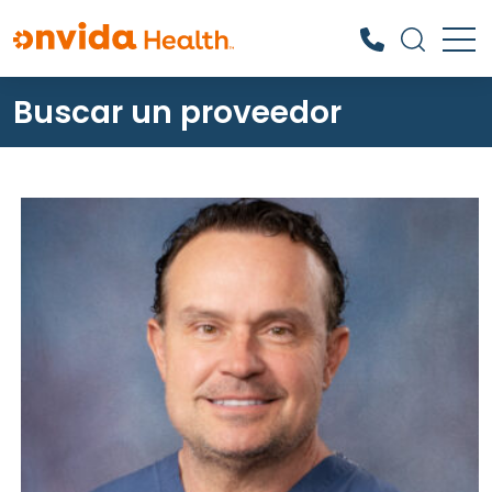
Buscar un proveedor
¿Qué podemos ayudarle a
encontrar?