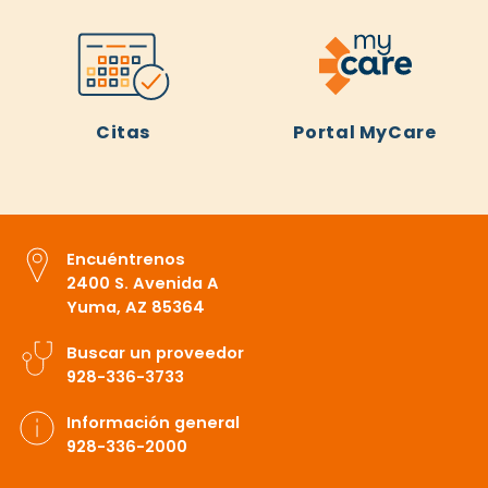
Citas
Portal MyCare
Encuéntrenos
2400 S. Avenida A
Yuma, AZ 85364
Buscar un proveedor
928-336-3733
Información general
928-336-2000