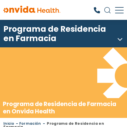
Programa de Residencia
¿Qué podemos ayudarle a
encontrar?
en Farmacia
Programa de Residencia de Farmacia
en Onvida Health
Inicio
-
Formación
-
Programa de Residencia en
Farmacia