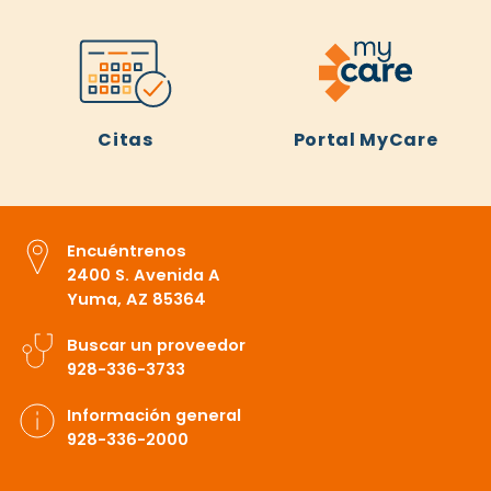
Citas
Portal MyCare
Encuéntrenos
2400 S. Avenida A
Yuma, AZ 85364
Buscar un proveedor
928-336-3733
Información general
928-336-2000