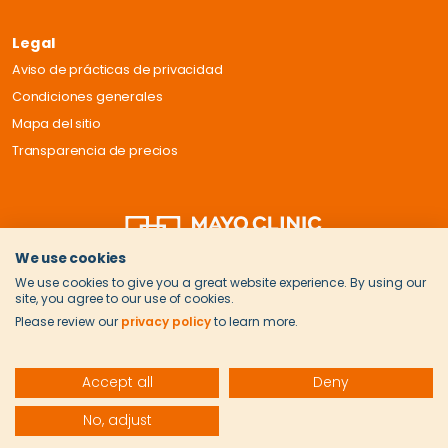
Legal
Aviso de prácticas de privacidad
Condiciones generales
Mapa del sitio
Transparencia de precios
We use cookies
We use cookies to give you a great website experience. By using our
site, you agree to our use of cookies.
Please review our
privacy policy
to learn more.
Accept all
Deny
© 2026 Onvida Health. Todos los derechos reservados.
No, adjust