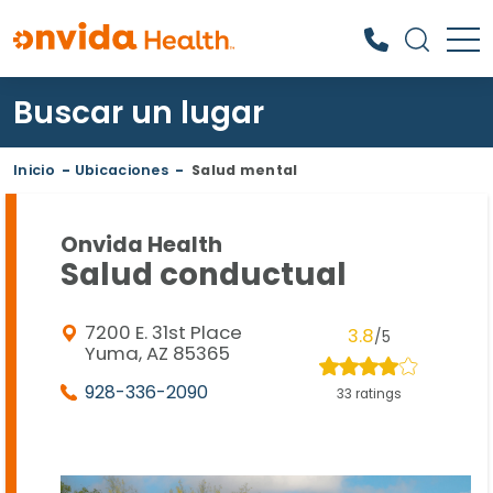
Buscar un lugar
¿Qué podemos ayudarle a
encontrar?
Inicio
-
Ubicaciones
-
Salud mental
Onvida Health
Salud conductual
7200 E. 31st Place
3.8
/5
Yuma, AZ 85365
928-336-2090
33 ratings