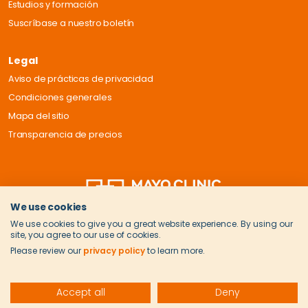
Estudios y formación
Suscríbase a nuestro boletín
Legal
Aviso de prácticas de privacidad
Condiciones generales
Mapa del sitio
Transparencia de precios
We use cookies
We use cookies to give you a great website experience. By using our
site, you agree to our use of cookies.
Please review our
privacy policy
to learn more.
Accept all
Deny
© 2026 Onvida Health. Todos los derechos reservados.