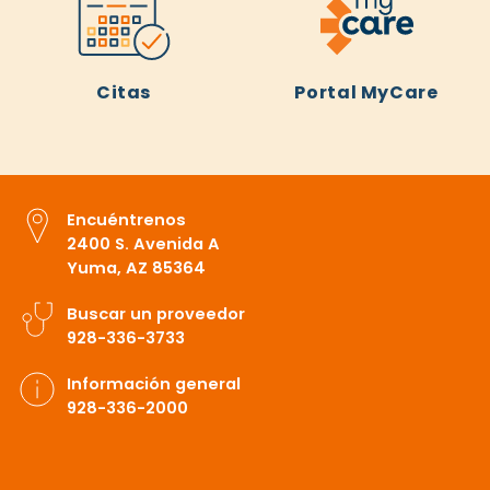
Citas
Portal MyCare
Encuéntrenos
2400 S. Avenida A
Yuma, AZ 85364
Buscar un proveedor
928-336-3733
Información general
928-336-2000