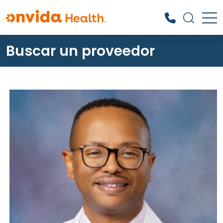
Buscar un proveedor
¿Qué podemos ayudarle a
encontrar?