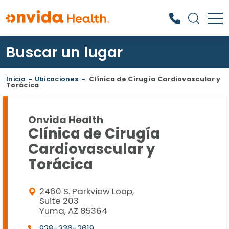
Buscar un lugar
¿Qué podemos ayudarle a
encontrar?
Inicio
-
Ubicaciones
-
Clínica de Cirugía Cardiovascular y
Torácica
Onvida Health
Clínica de Cirugía
Cardiovascular y
Torácica
2460 S. Parkview Loop,
Suite 203
Yuma, AZ 85364
928-336-2619