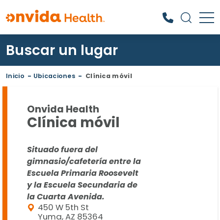
Buscar un lugar
¿Qué podemos ayudarle a
encontrar?
Inicio
-
Ubicaciones
-
Clínica móvil
Onvida Health
Clínica móvil
Situado fuera del
gimnasio/cafetería entre la
Escuela Primaria Roosevelt
y la Escuela Secundaria de
la Cuarta Avenida.
450 W 5th St
Yuma, AZ 85364