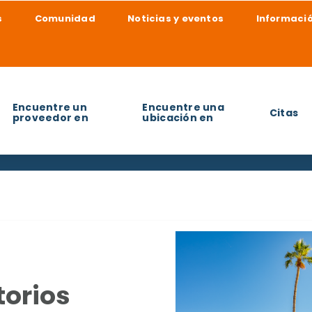
s
Comunidad
Noticias y eventos
Informació
Encuentre un
Encuentre una
Citas
proveedor en
ubicación en
udarle a encontrar?
torios