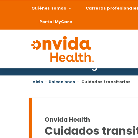
Quiénes somos
Carreras profesionale
Portal MyCare
Buscar un lugar
¿Qué podemos ay
Inicio
-
Ubicaciones
-
Cuidados transitorios
Onvida Health
Cuidados transi