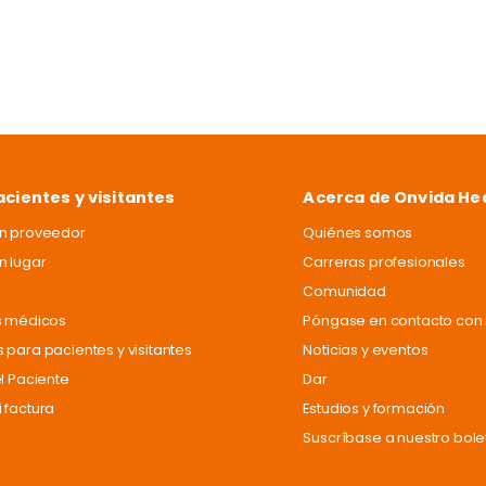
acientes y visitantes
Acerca de Onvida He
un proveedor
Quiénes somos
n lugar
Carreras profesionales
Comunidad
s médicos
Póngase en contacto con 
 para pacientes y visitantes
Noticias y eventos
el Paciente
Dar
 factura
Estudios y formación
Suscríbase a nuestro bole