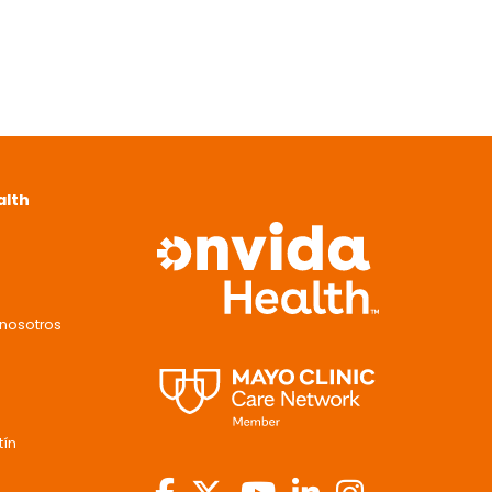
alth
nosotros
tín