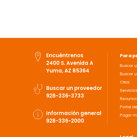
Encuéntrenos
Para p
2400 S. Avenida A
Buscar 
Yuma, AZ 85364
Buscar u
Citas
Buscar un proveedor
Servicio
928-336-3733
Recursos
Portal d
Información general
Pagar mi
928-336-2000