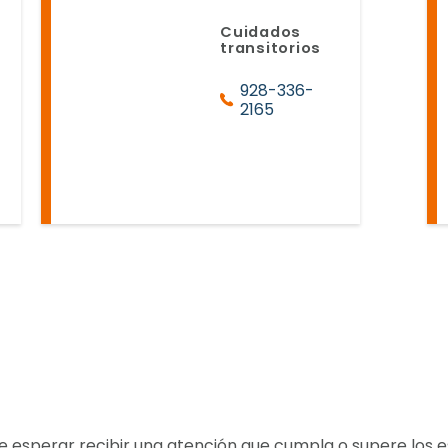
Cuidados
transitorios
928-336-
2165
 esperar recibir una atención que cumpla o supere los e