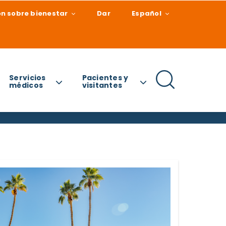
n sobre bienestar
Dar
Español
Servicios
Pacientes y
médicos
visitantes