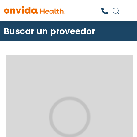
Buscar un proveedor
¿Qué podemos ayudarle a
encontrar?