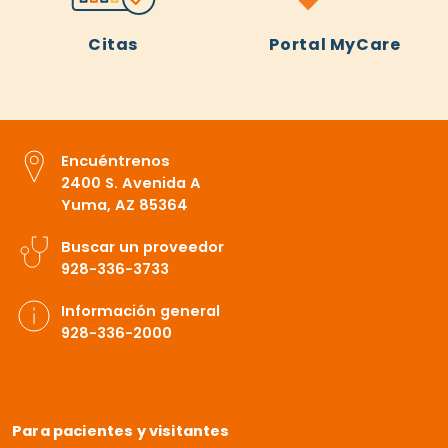
Citas
Portal MyCare
Encuéntrenos
2400 S. Avenida A
Yuma, AZ 85364
Buscar un proveedor
928-336-3733
Información general
928-336-2000
Para pacientes y visitantes