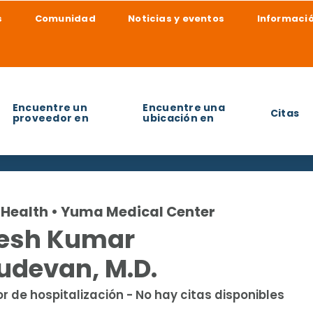
s
Comunidad
Noticias y eventos
Informació
Encuentre un
Encuentre una
Citas
proveedor en
ubicación en
udarle a encontrar?
Health • Yuma Medical Center
esh Kumar
udevan, M.D.
r de hospitalización - No hay citas disponibles