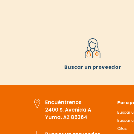
Buscar un proveedor
Encuéntrenos
Para p
2400 S. Avenida A
Buscar 
Yuma, AZ 85364
Buscar u
Citas