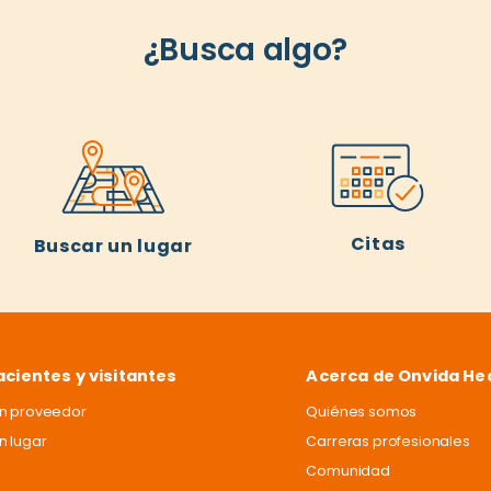
¿Busca algo?
Citas
Buscar un lugar
acientes y visitantes
Acerca de Onvida He
un proveedor
Quiénes somos
n lugar
Carreras profesionales
Comunidad