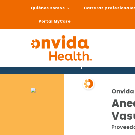
Quiénes somos
Carreras profesionale
Portal MyCare
Buscar un proveedor
¿Qué podemos ay
Onvida 
Ane
Vas
Proveedo