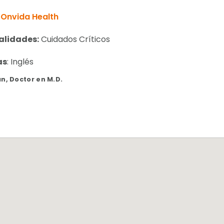
Onvida Health
alidades:
Cuidados Críticos
as
: Inglés
, Doctor en M.D.