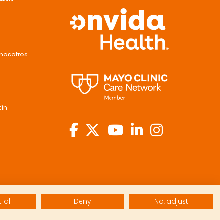
nosotros
tín
 all
Deny
No, adjust