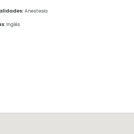
alidades:
Anestesia
as
: Inglés