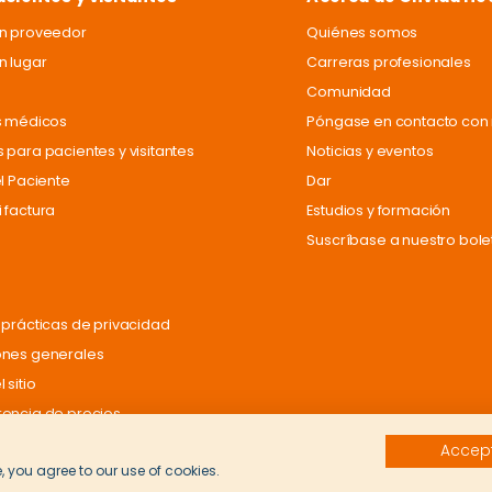
un proveedor
Quiénes somos
n lugar
Carreras profesionales
Comunidad
s médicos
Póngase en contacto con 
 para pacientes y visitantes
Noticias y eventos
el Paciente
Dar
 factura
Estudios y formación
Suscríbase a nuestro bole
 prácticas de privacidad
ones generales
 sitio
encia de precios
Accept
, you agree to our use of cookies.