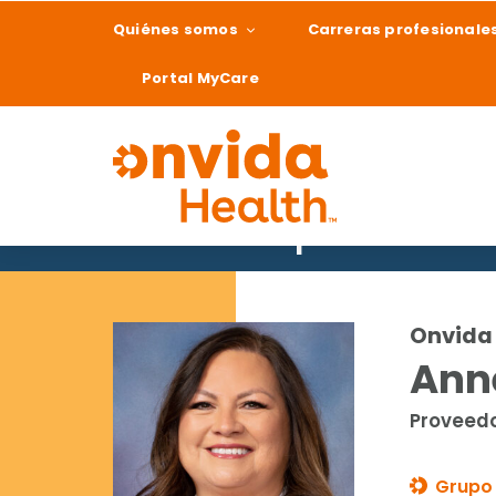
Quiénes somos
Carreras profesionale
Portal MyCare
Buscar un proveedor
¿Qué podemos ay
Onvida 
Anne
Proveedo
Grupo 