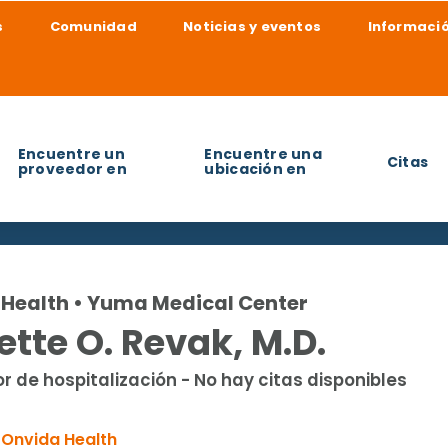
s
Comunidad
Noticias y eventos
Informació
Encuentre un
Encuentre una
Citas
proveedor en
ubicación en
udarle a encontrar?
Health • Yuma Medical Center
tte O. Revak, M.D.
r de hospitalización - No hay citas disponibles
Onvida Health