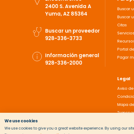
2400 S. Avenida A
Buscar 
Yuma, AZ 85364
Buscar u
Citas
Buscar un proveedor
Servicio
928-336-3733
Recursos
Portal d
Información general
Pagar mi
928-336-2000
Legal
Aviso de
Condici
Mapa del
Transpar
We use cookies
We use cookies to give you a great website experience. By using our site