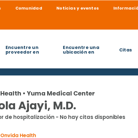
s
Comunidad
Noticias y eventos
Informació
Encuentre un
Encuentre una
Citas
proveedor en
ubicación en
udarle a encontrar?
Health • Yuma Medical Center
la Ajayi, M.D.
r de hospitalización - No hay citas disponibles
Onvida Health