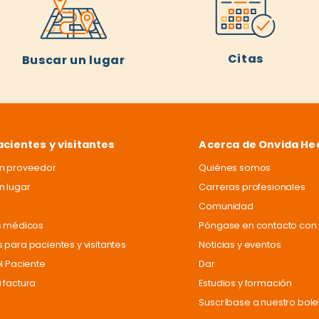
Citas
Buscar un lugar
acientes y visitantes
Acerca de Onvida He
un proveedor
Quiénes somos
n lugar
Carreras profesionales
Comunidad
s médicos
Póngase en contacto con 
 para pacientes y visitantes
Noticias y eventos
el Paciente
Dar
 factura
Estudios y formación
Suscríbase a nuestro bole