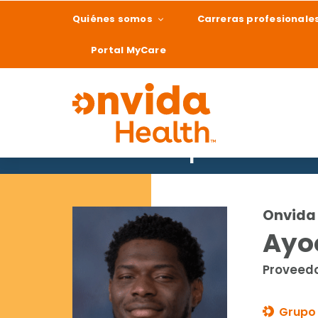
Quiénes somos
Carreras profesionale
Portal MyCare
Buscar un proveedor
¿Qué podemos ay
Onvida 
Ayoo
Proveedo
Grupo 