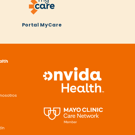
Portal MyCare
alth
nosotros
tín