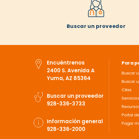
Buscar un proveedor
Encuéntrenos
Para p
2400 S. Avenida A
Buscar 
Yuma, AZ 85364
Buscar u
Citas
Buscar un proveedor
Servicio
928-336-3733
Recursos
Portal d
Información general
Pagar mi
928-336-2000