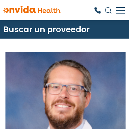
Buscar un proveedor
¿Qué podemos ayudarle a
encontrar?