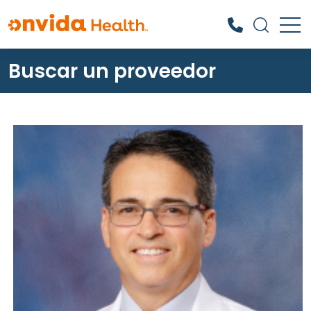
Buscar un proveedor
¿Qué podemos ayudarle a
encontrar?