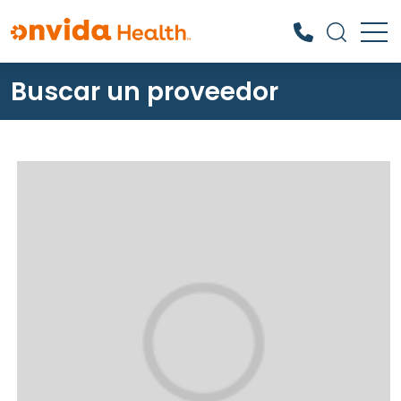
Buscar un proveedor
¿Qué podemos ayudarle a
encontrar?