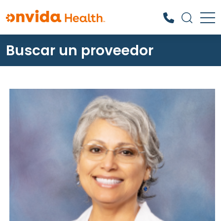
Buscar un proveedor
¿Qué podemos ayudarle a
encontrar?