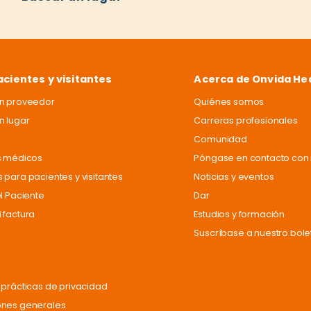
acientes y visitantes
Acerca de Onvida He
un proveedor
Quiénes somos
n lugar
Carreras profesionales
Comunidad
s médicos
Póngase en contacto con 
 para pacientes y visitantes
Noticias y eventos
el Paciente
Dar
 factura
Estudios y formación
Suscríbase a nuestro bole
 prácticas de privacidad
ones generales