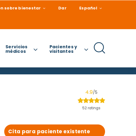
n sobre bienestar
Dar
Español
Servicios
Pacientes y
médicos
visitantes
4.9
/5
52 ratings
Cita para paciente existente