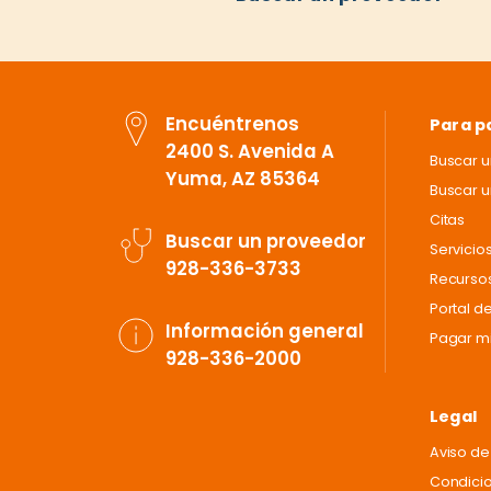
Encuéntrenos
Para p
2400 S. Avenida A
Buscar 
Yuma, AZ 85364
Buscar u
Citas
Buscar un proveedor
Servicio
928-336-3733
Recursos
Portal d
Información general
Pagar mi
928-336-2000
Legal
Aviso de
Condici