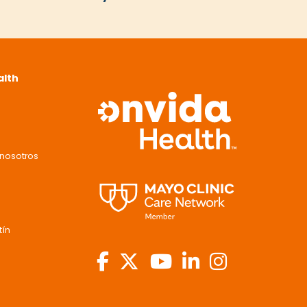
alth
nosotros
tín