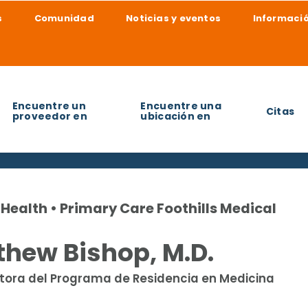
s
Comunidad
Noticias y eventos
Informació
Encuentre un
Encuentre una
Citas
proveedor en
ubicación en
udarle a encontrar?
Health • Primary Care Foothills Medical
hew Bishop, M.D.
tora del Programa de Residencia en Medicina