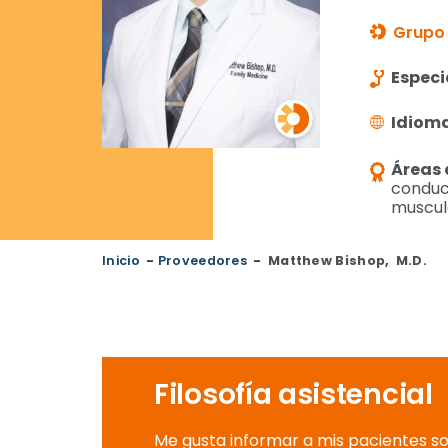
Grupo 
Especi
Idiom
Áreas 
conduct
muscul
Inicio
-
Proveedores
-
Matthew Bishop
,
M.D.
Filosofía asistencial
Me gusta informar a mis pacientes s