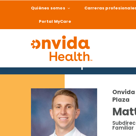
Quiénes somos
Carreras profesionale
Portal MyCare
Buscar un proveedor
¿Qué podemos ay
Onvida 
Plaza
Matt
Subdirec
Familiar