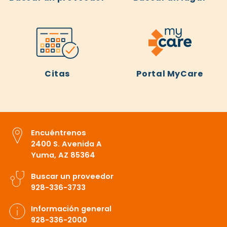
Citas
Portal MyCare
Encuéntrenos
2400 S. Avenida A
Yuma, AZ 85364
Buscar un proveedor
928-336-3733
Información general
928-336-2000