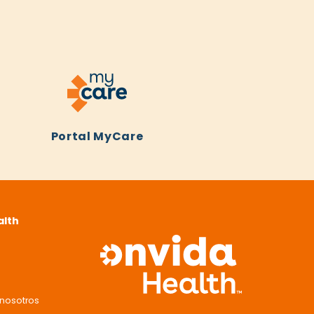
Portal MyCare
alth
nosotros