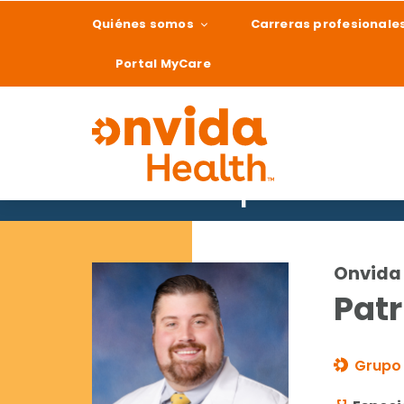
Quiénes somos
Carreras profesionale
Portal MyCare
Buscar un proveedor
¿Qué podemos ay
Onvida 
Patr
Grupo 