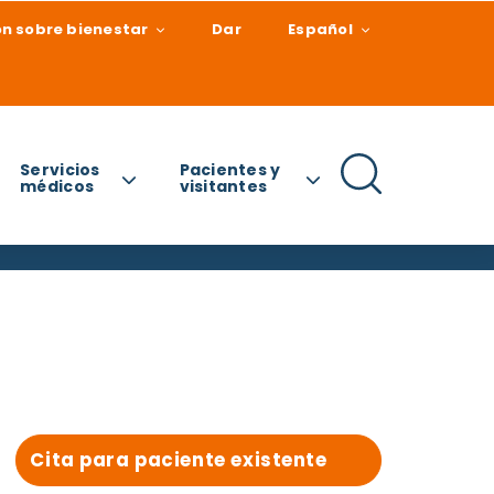
n sobre bienestar
Dar
Español
Servicios
Pacientes y
médicos
visitantes
Cita para paciente existente