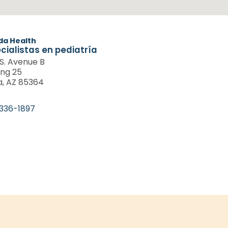
da Health
cialistas en pediatría
 S. Avenue B
ing 25
, AZ 85364
336-1897