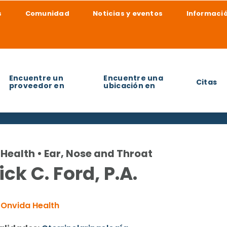
s
Comunidad
Noticias y eventos
Informació
Encuentre un
Encuentre una
Citas
proveedor en
ubicación en
udarle a encontrar?
Health • Ear, Nose and Throat
ick C. Ford, P.A.
Onvida Health