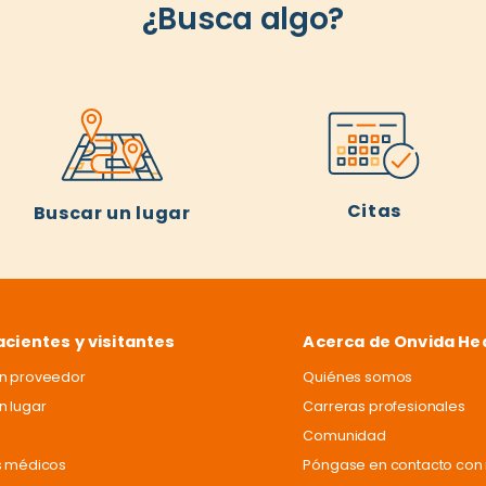
¿Busca algo?
Citas
Buscar un lugar
acientes y visitantes
Acerca de Onvida He
un proveedor
Quiénes somos
n lugar
Carreras profesionales
Comunidad
s médicos
Póngase en contacto con 