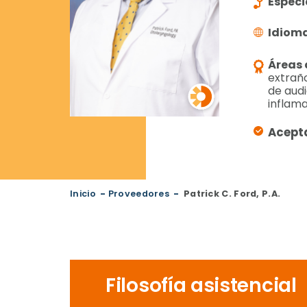
Especi
Idiom
Áreas 
extraño
de audi
inflama
Acept
Inicio
-
Proveedores
-
Patrick C. Ford, P.A.
Filosofía asistencial