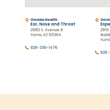
Onvida Health
Onvi
Ear, Nose and Throat
Espe
2680 S. Avenue B
2851
Yuma, AZ 85364
Build
Yuma
928-336-1476
928-