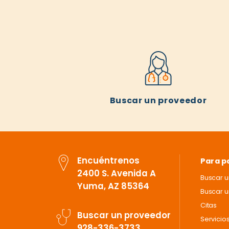
Buscar un proveedor
Encuéntrenos
Para p
2400 S. Avenida A
Buscar 
Yuma, AZ 85364
Buscar u
Citas
Buscar un proveedor
Servicio
928-336-3733