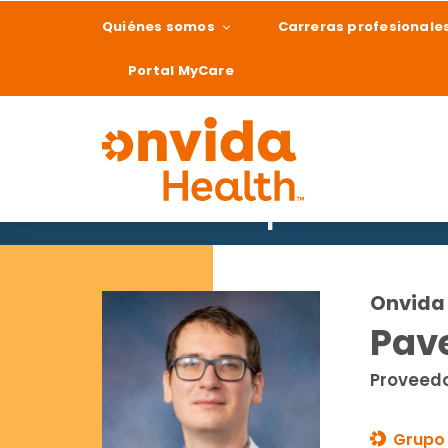
Quiénes somos
Carreras profesionale
Portal MyCare
Buscar un proveedor
¿Qué podemos ay
Onvida 
Pave
Proveedo
Grupo 