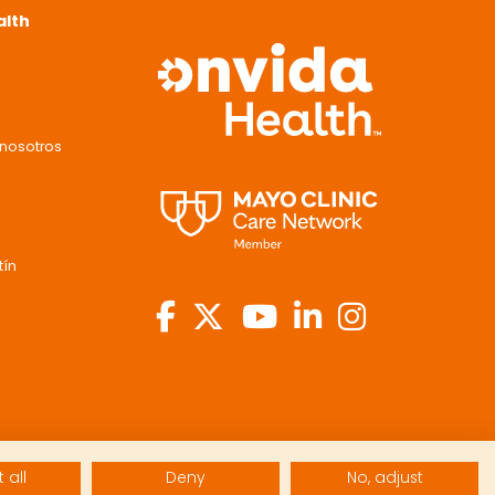
alth
nosotros
tín
 all
Deny
No, adjust