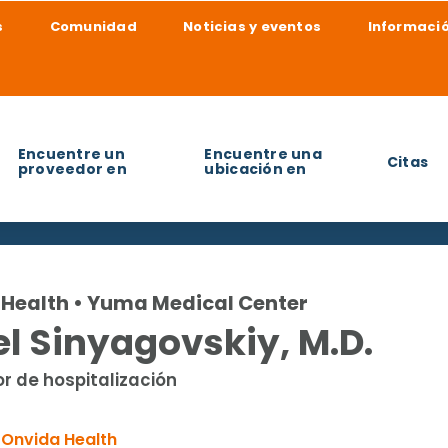
s
Comunidad
Noticias y eventos
Informació
Encuentre un
Encuentre una
Citas
proveedor en
ubicación en
udarle a encontrar?
Health • Yuma Medical Center
l Sinyagovskiy, M.D.
r de hospitalización
Onvida Health