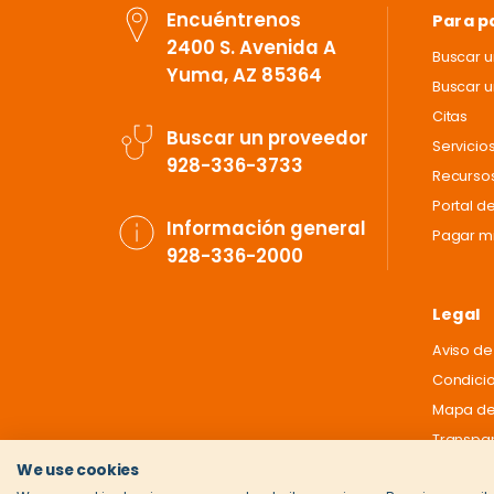
Encuéntrenos
Para p
2400 S. Avenida A
Buscar 
Yuma, AZ 85364
Buscar u
Citas
Buscar un proveedor
Servicio
928-336-3733
Recursos
Portal d
Información general
Pagar mi
928-336-2000
Legal
Aviso de
Condici
Mapa del
Transpar
We use cookies