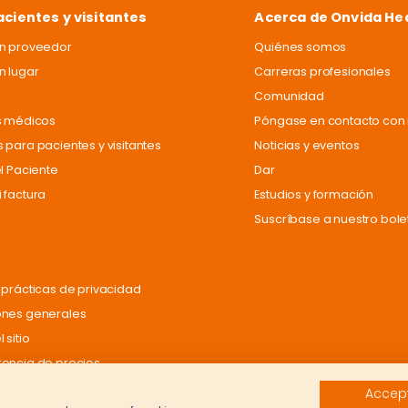
acientes y visitantes
Acerca de Onvida He
un proveedor
Quiénes somos
n lugar
Carreras profesionales
Comunidad
s médicos
Póngase en contacto con 
 para pacientes y visitantes
Noticias y eventos
el Paciente
Dar
 factura
Estudios y formación
Suscríbase a nuestro bole
 prácticas de privacidad
ones generales
 sitio
encia de precios
Accept