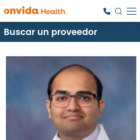
Buscar un proveedor
¿Qué podemos ayudarle a
encontrar?