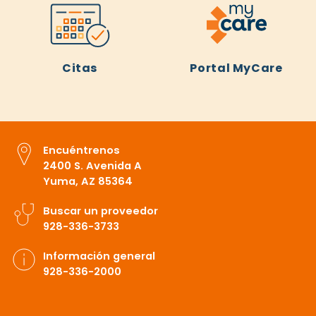
Citas
Portal MyCare
Encuéntrenos
2400 S. Avenida A
Yuma, AZ 85364
Buscar un proveedor
928-336-3733
Información general
928-336-2000