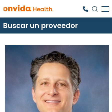
Buscar un proveedor
¿Qué podemos ayudarle a
encontrar?